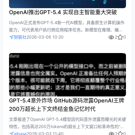
OpenAI推出GPT-5.4 实现自主智能重大突破
OpenAI正式发布GPT-5.4新一代AI模型，具备原生计算机操作
能力，可代表用户执行跨应用程序任务。新模型在推理、编程
和办公任务处理方面显著提升，事实准确性提高33%，并支持
财联社
2026-03-06 10:20
2
0
复杂查询的多轮搜索整合。标志着AI智能体发展迈入新阶段。
GPT-5.4意外炸场 GitHub源码泄露OpenAI王牌
200万超长上下文终结金鱼记忆时代
文章报道了OpenAI GPT-5.4模型因代码意外泄露而曝光的关键
特性，包括高达200万tokens的超长上下文窗口和革命性的“状
态化AI”能力，旨在实现跨会话的记忆与工作流连续性，以及像
aibase
2026-03-03 11:40
1
0