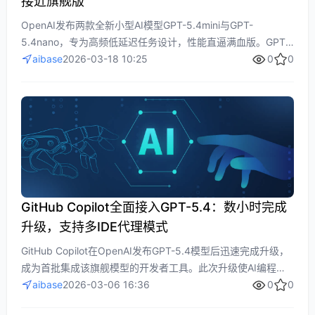
接近旗舰版
OpenAI发布两款全新小型AI模型GPT-5.4mini与GPT-
5.4nano，专为高频低延迟任务设计，性能直逼满血版。GPT-
5.4mini在代码编写和多模态理解方面表现卓越，速度提升2
aibase
2026-03-18 10:25
0
0
倍；GPT-5.4nano则主打性价比，适合文本分类等简单任务。
两款模型价格亲民，标志着AI应用向实战效率转型。
GitHub Copilot全面接入GPT-5.4：数小时完成
升级，支持多IDE代理模式
GitHub Copilot在OpenAI发布GPT-5.4模型后迅速完成升级，
成为首批集成该旗舰模型的开发者工具。此次升级使AI编程助
手进入“代理型”工作流新阶段，显著提升多步骤任务处理能力，
aibase
2026-03-06 16:36
0
0
支持代码生成、深度网页检索及计算机原生操作。开发者可在