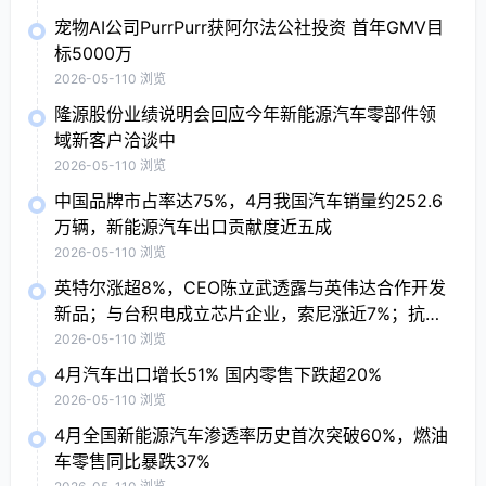
宠物AI公司PurrPurr获阿尔法公社投资 首年GMV目
标5000万
2026-05-11
0 浏览
隆源股份业绩说明会回应今年新能源汽车零部件领
域新客户洽谈中
2026-05-11
0 浏览
中国品牌市占率达75%，4月我国汽车销量约252.6
万辆，新能源汽车出口贡献度近五成
2026-05-11
0 浏览
英特尔涨超8%，CEO陈立武透露与英伟达合作开发
新品；与台积电成立芯片企业，索尼涨近7%；抗病
毒概念股普涨，Moderna涨7.9%
2026-05-11
0 浏览
4月汽车出口增长51% 国内零售下跌超20%
2026-05-11
0 浏览
4月全国新能源汽车渗透率历史首次突破60%，燃油
车零售同比暴跌37%