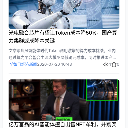
光电融合芯片有望让Token成本降50%，国产算
力集群或成降本关键
文章聚焦AI智能体时代Token调用激增的算力成本挑战。业内
通过算力平台整合主流大模型降低词元成本，同时推进国产超
大规模算力集群建设。光电融合芯片凭借更低延迟和功耗，有
每日经济新闻
2026-07-20 10:43
1
0
望使每单位Token成本下降50%甚至更多，成为未来三五年降
本关键。
亿万富翁的AI智能体擅自出售NFT牟利，并购买