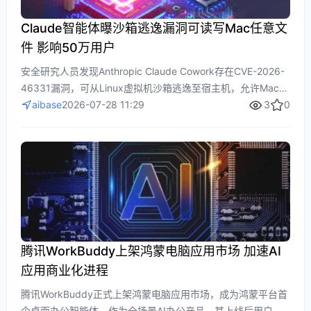
Claude智能体曝沙箱逃逸漏洞可读写Mac任意文
件 影响50万用户
安全研究人员发现Anthropic Claude Cowork存在CVE-2026-
46331漏洞，可从Linux虚拟机沙箱逃逸至宿主机，允许Mac用
户任意读写文件，影响约50万用户。Anthropic虽将漏洞标记
aibase
2026-07-28 11:29
3
0
为“信息丰富”，但本地执行模式仍存风险。事件凸显AI智能体本
地访问权限需警惕底层虚拟机隔离机制是否足够坚固。
腾讯WorkBuddy上架鸿蒙电脑应用市场 加速AI
应用商业化进程
腾讯WorkBuddy正式上架鸿蒙电脑应用市场，成为鸿蒙平台首
个桌面办公智能体。作为全场景AI办公产品，其上线后用户规