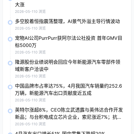
大涨
2026-05-11
0 浏览
多空胶着恒指震荡整理，AI景气外溢主导行情波动
2026-05-11
0 浏览
宠物AI公司PurrPurr获阿尔法公社投资 首年GMV目
标5000万
2026-05-11
0 浏览
隆源股份业绩说明会回应今年新能源汽车零部件领
域新客户洽谈中
2026-05-11
0 浏览
中国品牌市占率达75%，4月我国汽车销量约252.6
万辆，新能源汽车出口贡献度近五成
2026-05-11
0 浏览
英特尔涨超8%，CEO陈立武透露与英伟达合作开发
新品；与台积电成立芯片企业，索尼涨近7%；抗病
毒概念股普涨，Moderna涨7.9%
2026-05-11
0 浏览
4月汽车出口增长51% 国内零售下跌超20%