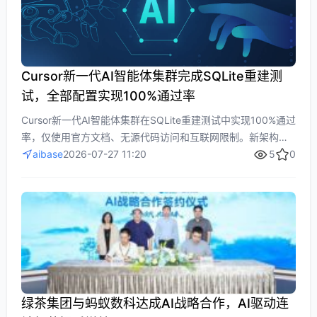
Cursor新一代AI智能体集群完成SQLite重建测
试，全部配置实现100%通过率
Cursor新一代AI智能体集群在SQLite重建测试中实现100%通过
率，仅使用官方文档、无源代码访问和互联网限制。新架构采
用“规划智能体+执行智能体”分工模式，由前沿模型负责拆解决
aibase
2026-07-27 11:20
5
0
策，低成本模型负责编码，彻底解决合并冲突与长期偏移问
题，大幅提升协作效率与稳定性。Cursor3正式将此从研究项目
升级为核心产品，为开发者提供高度自动化的多智能体协同编
程解决方案。
绿茶集团与蚂蚁数科达成AI战略合作，AI驱动连