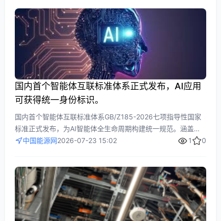
“卖铲人”转向企业级AI软件服务商，抢占更高粘性客户市场。
国内首个智能体互联标准体系正式发布，AI应用
可获得统一身份标识。
国内首个智能体互联标准体系GB/Z185-2026七项指导性国家
标准正式发布，为AI智能体全生命周期构建统一规范。涵盖智
能体身份码、能力描述、跨域协作等七大核心环节，首批发放
中国能源网
2026-07-23 15:02
1
0
2000+数字身份证，破解智能孤岛，实现厂商间兼容与可信协
同。全球首套系统性标准已公开英文版，并计划多语种推广，
为全球AI治理贡献中国方案。