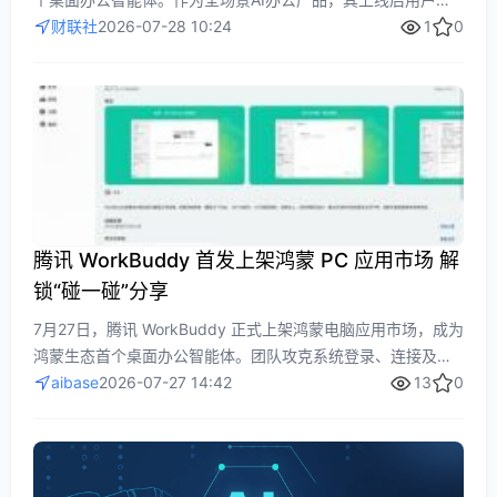
模快速攀升，PC端月访问量从885万增至2097万。智能体赛道
财联社
2026-07-28 10:24
1
0
竞争激烈，WorkBuddy占据领先，证券机构看好其迭代价值，
相关上市公司如金山办公、奥飞数据与腾讯合作紧密，AI应用
商业化进程加速。
腾讯 WorkBuddy 首发上架鸿蒙 PC 应用市场 解
锁“碰一碰”分享
7月27日，腾讯 WorkBuddy 正式上架鸿蒙电脑应用市场，成为
鸿蒙生态首个桌面办公智能体。团队攻克系统登录、连接及技
能调用等核心场景，依托鸿蒙底层能力实现“碰一碰”分享等主流
aibase
2026-07-27 14:42
13
0
系统未实现的功能。WorkBuddy 覆盖17个行业、支持超140个
AI应用及2.2万插件，推动桌面办公向智能化、无缝化演进。