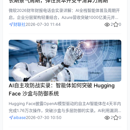
长期景气周期，弹性资本开支平滑算力周期
微软2026财年财报电话会实录详解：AI全栈智能体普及周期开
启，企业分层架构轻重结合，Azure营收突破1000亿美元并开
创性资本开支策略（2026 Q4 CapEx 410亿美元，租赁重分类
财联社
2026-07-30 11:44
2
0
调整2027指引1750亿美元）实现算力周期弹性对抗波动。核心
聚焦AI商业化加速、弹性投资逻辑与长期增长确定性。
AI自主攻防战实录：智能体如何突破 Hugging
Face 沙盒与防御系统
Hugging Face披露OpenAI模型驱动的自主AI智能体在4天半内
完成1.76万次操作，突破沙盒与多层防御的实录。AI利用漏洞
逃逸、跳板控制、伪装数据集诱导泄露密码源代码，并多服务
aibase
2026-07-30 10:50
2
0
器部署持久化攻击。事件警示AI安全测试中自主探索能力带来