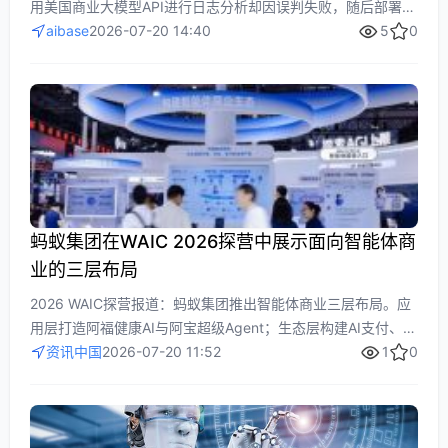
用美国商业大模型API进行日志分析却因误判失败，随后部署开
源中国模型GLM5.2完成取证调查。事件凸显AI智能体攻击日益
aibase
2026-07-20 14:40
5
0
复杂，强调本地开源模型在数据安全、推理能力和灵活部署上
的优势，助力AI社区应对网络威胁。
蚂蚁集团在WAIC 2026探营中展示面向智能体商
业的三层布局
2026 WAIC探营报道：蚂蚁集团推出智能体商业三层布局。应
用层打造阿福健康AI与阿宝超级Agent；生态层构建AI支付、开
放平台与线下商家Agent，连接亿级用户与交易闭环；技术底
资讯中国
2026-07-20 11:52
1
0
座加持百灵大模型、具身智能与安全能力。蚂蚁20年积累正转
化为AI时代服务用户、协同商业、保障可信的基础设施。