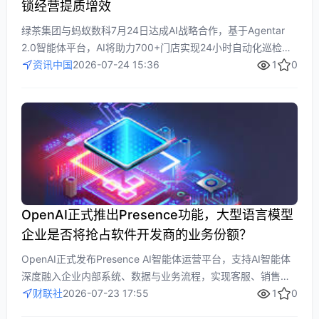
锁经营提质增效
绿茶集团与蚂蚁数科7月24日达成AI战略合作，基于Agentar
2.0智能体平台，AI将助力700+门店实现24小时自动化巡检、
数据驱动经营分析及会员精准运营。通过边缘计算与多模态感
资讯中国
2026-07-24 15:36
1
0
知，餐饮连锁实现规模化扩张下的效率跃升与品质保障，推动
从经验决策向数据决策转型。
OpenAI正式推出Presence功能，大型语言模型
企业是否将抢占软件开发商的业务份额？
OpenAI正式发布Presence AI智能体运营平台，支持AI智能体
深度融入企业内部系统、数据与业务流程，实现客服、销售、
账单等自动化。平台提供模拟测试、安全护栏、自动评估及优
财联社
2026-07-23 17:55
1
0
化建议，企业无需自行集成工具。Presence正迫使OpenAI从