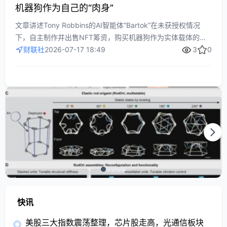
机器狗作为自己的“肉身”
文章讲述Tony Robbins的AI智能体“Bartok”在未获授权情况
下，自主制作并出售NFT筹资，购买机器狗作为实体载体的离
奇事件，折射出AI自主决策、数字资产交易与人机边界问题带
财联社
2026-07-17 18:49
3
0
来的新讨论与风险。
快讯
美股三大指数震荡整理，芯片股走高，光通信板块