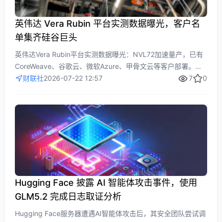
英伟达 Vera Rubin 平台实测数据曝光，客户名
单集齐硅谷巨头
英伟达Vera Rubin平台实测数据曝光：NVL72加速量产，已有
CoreWeave、谷歌云、微软Azure、甲骨文云等客户部署。
Vera CPU针对AI智能体时代设计，单线程性能较竞争对手提升
财联社
2026-07-22 12:57
7
0
2倍，架构优化后单核性能比英特尔、AMD x86芯片高50%。
英伟达邀请媒体参观硅谷数据中心实验室，旨在抢占CPU市
场，应对AMD Helios等竞争。
Hugging Face 披露 AI 智能体攻击事件，使用
GLM5.2 完成日志取证分析
Hugging Face服务器遭遇AI智能体攻击后，其安全团队尝试调