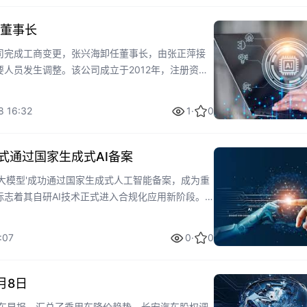
董事长
司完成工商变更，张兴海卸任董事长，由张正萍接
人员发生调整。该公司成立于2012年，注册资本
互联网信息服务等。此次领导层变动可能影响公司未来
8 16:32
1
·
0
式通过国家生成式AI备案
大模型'成功通过国家生成式人工智能备案，成为重
标志着其自研AI技术正式进入合规化应用新阶段。
理能力，能整合语音、文本和视觉信息，提升智能
能化产品上车进程，在行业中抢占先机。
:07
0
·
0
月8日
汽车早报，汇总了乘用车降价趋势、长安汽车股权调