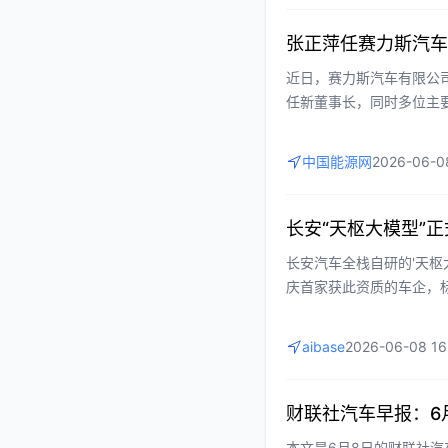
张正萍任赛力斯汽车
近日，赛力斯汽车有限公
任新董事长，同时多位主要
约106.4亿，业务涵盖
管理与战略方向。
中国能源网
2026-06-0
长安“天枢大模型”正
长安汽车全栈自研的'天枢
庆首家获此资质的车企，
该模型具备多模态数据处
交互体验，将加速长安智
aibase
2026-06-08 16
财联社汽车早报：6
本文是6月8日的财联社