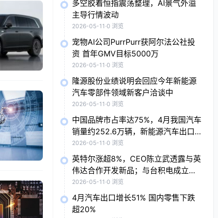
多空胶着恒指震荡整理，AI景气外溢
主导行情波动
2026-05-11
·
0 浏览
宠物AI公司PurrPurr获阿尔法公社投
资 首年GMV目标5000万
2026-05-11
·
0 浏览
隆源股份业绩说明会回应今年新能源
汽车零部件领域新客户洽谈中
2026-05-11
·
0 浏览
中国品牌市占率达75%，4月我国汽车
销量约252.6万辆，新能源汽车出口
贡献度近五成
2026-05-11
·
0 浏览
英特尔涨超8%，CEO陈立武透露与英
伟达合作开发新品；与台积电成立芯
片企业，索尼涨近7%；抗病毒概念股
2026-05-11
·
0 浏览
普涨，Moderna涨7.9%
4月汽车出口增长51% 国内零售下跌
超20%