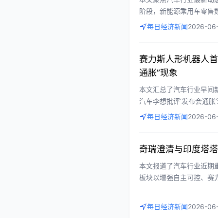
阶段，新能源乘用车零售
法拉第未来发布多款机器
每日经济新闻
2026-06-
势。
赛力斯人形机器人首
通胀”现象
本文汇总了汽车行业早间新
汽车李想批评‘发布会通胀
强废旧动力电池回收监管
每日经济新闻
2026-06-
的多角度视角，帮助读者
奇瑞澄清与印度塔塔
本文报道了汽车行业近期
板块以增强自主可控、赛
澄清与印度塔塔集团合作
送车保有量大幅增长推动
每日经济新闻
2026-06
型、管理优化、技术保护