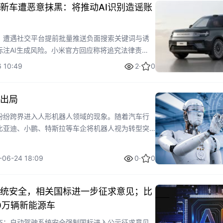
新车遭恶意抹黑：将推动AI识别造谣账
，遭遇社交平台提前批量推送负面搜索关键词与诱
标注AI生成风险。小米官方回应称将追究法律责
为行业毒瘤。人民网评论强调需平台技术防火墙、算
 10:49
2
·
0
，形成合力阻断AI恶意造谣，确保市场公平竞争与
出局
纷纷跨界进入人形机器人领域的现象。随着汽车行
比亚迪、小鹏、特斯拉等车企将机器人视为转型突
器人技术的同源性，押注物理AI的未来发展。这一
期长，但被视为应对行业自救、寻求新增长点的必
-06-24 18:09
0
·
0
降本增效。
统安全，相关国标进一步征求意见；比
0万辆新能源车
态：自动驾驶系统安全强制国标进入公示征求意见