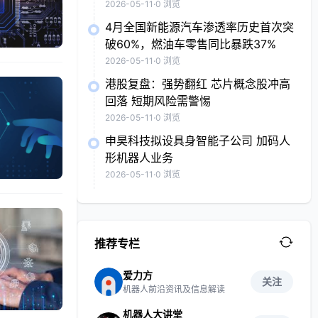
2026-05-11
·
0 浏览
4月全国新能源汽车渗透率历史首次突
破60%，燃油车零售同比暴跌37%
2026-05-11
·
0 浏览
港股复盘：强势翻红 芯片概念股冲高
回落 短期风险需警惕
2026-05-11
·
0 浏览
申昊科技拟设具身智能子公司 加码人
形机器人业务
2026-05-11
·
0 浏览
推荐专栏
爱力方
关注
机器人前沿资讯及信息解读
机器人大讲堂