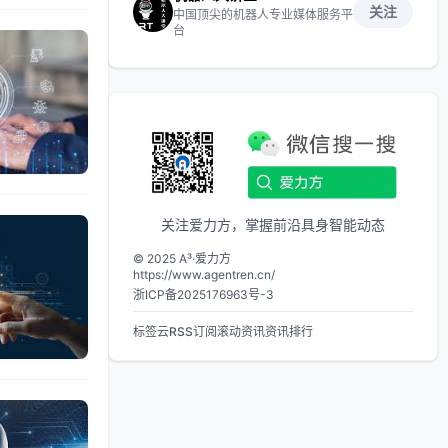
关注
中国顶尖的机器人专业媒体服务平
台
关注爱力方，掌握前沿具身智能动态
© 2025 A³·爱力方
https://www.agentren.cn/
浙ICP备2025176963号-3
标签云
RSS订阅
滚动资讯
资讯排行