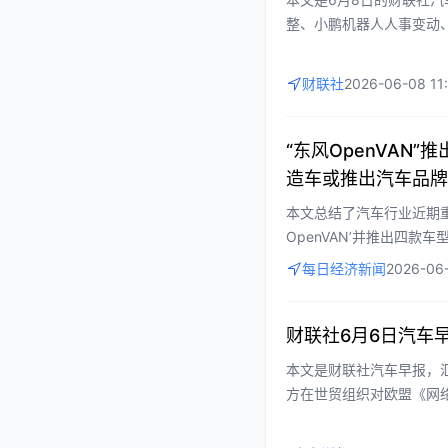
整、小鹏机器人人事变动
等关键新闻。文章突出汽
业洞察和价值信息。
财联社
2026-06-08 11
“东风OpenVAN
造车或推出汽车品牌
本文总结了汽车行业近期
OpenVAN’并推出四款
公路服务区新建改建3万
每日经济新闻
2026-06
节跳动澄清无造车计划，
业化、新能源基础设施扩
业观察者提供关键参考。
财联社6月6日汽车
本文是财联社汽车早报，汇
方在世贸组织对欧盟《网
可能冲击中国新能源汽车
低新能源汽车维修成本；