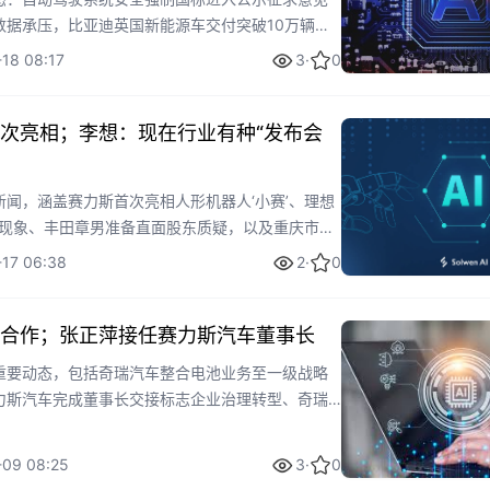
数据承压，比亚迪英国新能源车交付突破10万辆，
人产品，全面呈现智能汽车与新能源赛道的新趋
18 08:17
3
·
0
次亮相；李想：现在行业有种“发布会
闻，涵盖赛力斯首次亮相人形机器人‘小赛’、理想
’现象、丰田章男准备直面股东质疑，以及重庆市加
。文章提供了技术革新、行业营销反思和政策进展
17 06:38
2
·
0
快速把握汽车领域最新趋势。
合作；张正萍接任赛力斯汽车董事长
重要动态，包括奇瑞汽车整合电池业务至一级战略
力斯汽车完成董事长交接标志企业治理转型、奇瑞
仅限零部件供应以保护核心技术，以及中国无人配
行业规模化发展。这些事件反映了车企在新能源转
-09 08:25
3
·
0
和智能物流领域的关键趋势与价值。