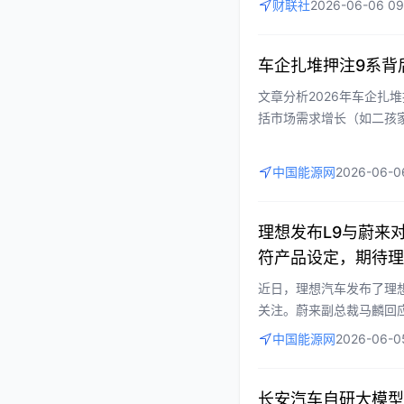
财联社
2026-06-06 09
主可控。这些内容为行业
力读者把握行业趋势。
车企扎堆押注9系背
文章分析2026年车企扎
括市场需求增长（如二孩
力。通过理想L9、魏牌V9X
新、定价策略方面的竞争
中国能源网
2026-06-0
重要性，强调需差异化竞
理想发布L9与蔚来
符产品设定，期待理
近日，理想汽车发布了理想
关注。蔚来副总裁马麟回
求理想官方证实视频真实
中国能源网
2026-06-0
比的真实性争议，以及品
价。
长安汽车自研大模型