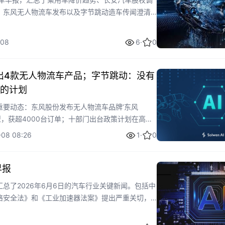
、东风无人物流车发布以及字节跳动造车传闻澄清
车行业最新动态和市场分析，为读者提供及时的行
:08
6
·
0
”推出4款无人物流车产品；字节跳动：没有
的计划
重要动态：东风股份发布无人物流车品牌‘东风
车型，获超4000台订单；十部门出台政策计划在高速
个充电设施；兆易创新与蔚来达成车规芯片合作；字
-08 08:26
1
·
0
专注于AI技术服务。这些事件分别涉及智能物流商
展、国产芯片发展和科技公司战略，为投资者和行
早报
总了2026年6月6日的汽车行业关键新闻。包括中
络安全法》和《工业加速器法案》提出严重关切，
出口；十部门推动高速公路充电设施建设；深圳降
中汽协发布零部件进口数据；奇瑞汽车增资强化自