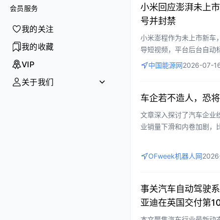
智能
小米回应澎湃未上市
会员服务
号并封禁
我的关注
创投
小米澎程作为未上市新车
我的收藏
导短视频，平台后台自动
访谈
任，并点名AI造谣已成
VIP
中国能源网
2026-07-16
法优化与全链条法治打击
政策
关于我们
营商环境。
车企若不造人，恐将
AI
文章深入探讨了汽车企业
业销量下滑和内卷加剧，
破口，利用智能驾驶与机
布局虽投入巨大、回报周
OFweek机器人网
2026
然选择，同时有助于车企
事关汽车自动驾驶系
亚迪在英国交付第1
本文聚焦汽车行业最新动