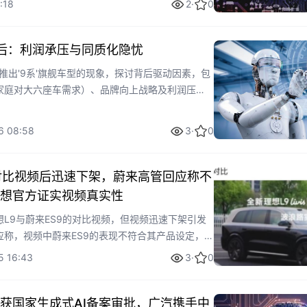
:18
2
·
0
提供了及时的政策动态、市场数据和深度分析，助
后：利润承压与同质化隐忧
堆推出'9系'旗舰车型的现象，探讨背后驱动因素，包
家庭对大六座车需求）、品牌向上战略及利润压
、大众ID. ERA 9X等案例，展示车企在技术创
，并指出市场面临的同质化挑战和长期品牌培育的
6 08:58
3
·
0
争而非简单配置堆砌。
对比视频后迅速下架，蔚来高管回应称不
想官方证实视频真实性
L9与蔚来ES9的对比视频，但视频迅速下架引发
应称，视频中蔚来ES9的表现不符合其产品设定，要
性和测试细节。事件突显了汽车市场竞争中产品对
5 16:43
3
·
0
牌间的公开质疑，可能影响消费者信任和市场评
获国家生成式AI备案审批，广汽携手中