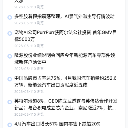
大涨
2026-05-11
0 浏览
多空胶着恒指震荡整理，AI景气外溢主导行情波动
2026-05-11
0 浏览
宠物AI公司PurrPurr获阿尔法公社投资 首年GMV目
标5000万
2026-05-11
0 浏览
隆源股份业绩说明会回应今年新能源汽车零部件领
域新客户洽谈中
2026-05-11
0 浏览
中国品牌市占率达75%，4月我国汽车销量约252.6
万辆，新能源汽车出口贡献度近五成
2026-05-11
0 浏览
英特尔涨超8%，CEO陈立武透露与英伟达合作开发
新品；与台积电成立芯片企业，索尼涨近7%；抗病
毒概念股普涨，Moderna涨7.9%
2026-05-11
0 浏览
4月汽车出口增长51% 国内零售下跌超20%