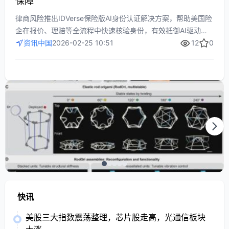
保障
律商风险推出IDVerse保险版AI身份认证解决方案，帮助美国险
企在报价、理赔等全流程中快速核验身份，有效抵御AI驱动的
欺诈和深度伪造风险，提升安全性与运营效率，同时为客户提
资讯中国
2026-02-25 10:51
12
0
供流畅的低干预体验。
快讯
美股三大指数震荡整理，芯片股走高，光通信板块