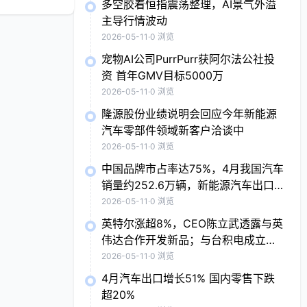
多空胶着恒指震荡整理，AI景气外溢
主导行情波动
2026-05-11
·
0 浏览
宠物AI公司PurrPurr获阿尔法公社投
资 首年GMV目标5000万
2026-05-11
·
0 浏览
隆源股份业绩说明会回应今年新能源
汽车零部件领域新客户洽谈中
2026-05-11
·
0 浏览
中国品牌市占率达75%，4月我国汽车
销量约252.6万辆，新能源汽车出口
贡献度近五成
2026-05-11
·
0 浏览
英特尔涨超8%，CEO陈立武透露与英
伟达合作开发新品；与台积电成立芯
片企业，索尼涨近7%；抗病毒概念股
2026-05-11
·
0 浏览
普涨，Moderna涨7.9%
4月汽车出口增长51% 国内零售下跌
超20%