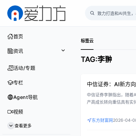
首页
标签云
资讯
TAG:李翀
聚焦
活动/专题
行业
专栏
中信证券：AI新方向
中信证券李翀指出，随着
企业
Agent导航
产高成长转向重估具有实体
淘汰率）。这种叙事强调
供应链
视频
“生存溢价”。文章深入剖
东方财富网
2026-04-0
市场分化，并为投资者在
新技术
查看更多
同时强调HALO更多是阶