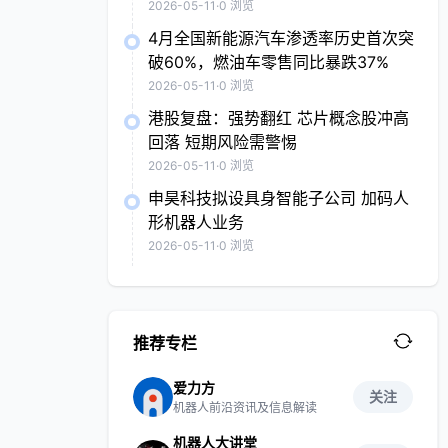
2026-05-11
·
0 浏览
4月全国新能源汽车渗透率历史首次突
破60%，燃油车零售同比暴跌37%
2026-05-11
·
0 浏览
港股复盘：强势翻红 芯片概念股冲高
回落 短期风险需警惕
2026-05-11
·
0 浏览
申昊科技拟设具身智能子公司 加码人
形机器人业务
2026-05-11
·
0 浏览
推荐专栏
爱力方
关注
机器人前沿资讯及信息解读
机器人大讲堂