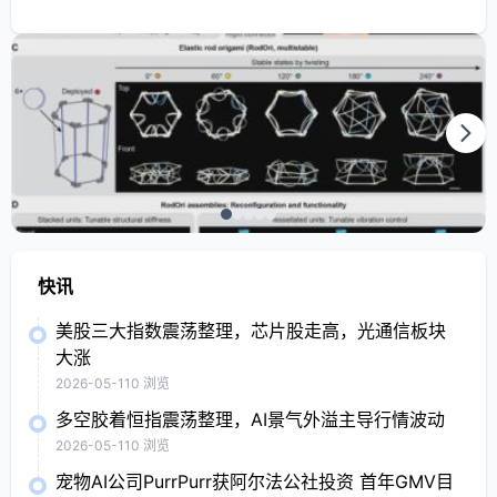
快讯
美股三大指数震荡整理，芯片股走高，光通信板块
大涨
2026-05-11
0 浏览
多空胶着恒指震荡整理，AI景气外溢主导行情波动
2026-05-11
0 浏览
宠物AI公司PurrPurr获阿尔法公社投资 首年GMV目