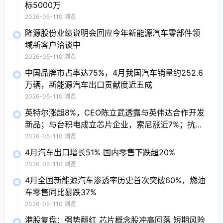
标5000万
2026-05-11
0 浏览
隆源股份业绩说明会回应今年新能源汽车零部件领
域新客户洽谈中
2026-05-11
0 浏览
中国品牌市占率达75%，4月我国汽车销量约252.6
万辆，新能源汽车出口贡献度近五成
2026-05-11
0 浏览
英特尔涨超8%，CEO陈立武透露与英伟达合作开发
新品；与台积电成立芯片企业，索尼涨近7%；抗病
毒概念股普涨，Moderna涨7.9%
2026-05-11
0 浏览
4月汽车出口增长51% 国内零售下跌超20%
2026-05-11
0 浏览
4月全国新能源汽车渗透率历史首次突破60%，燃油
车零售同比暴跌37%
2026-05-11
0 浏览
港股复盘：强势翻红 芯片概念股冲高回落 短期风险