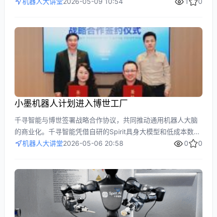
临泛化性、可靠性与效率的‘不可能三角’矛盾。通过分析耦合阶
机器人大讲堂
2026-05-09 10:54
1
0
数跃升和工业遗产兼容等挑战，揭示端到端VLA路线在工业中
水土不服的根源，强调工业具身智能需从零重构，为行业提供
实用洞察。
小墨机器人计划进入博世工厂
千寻智能与博世签署战略合作协议，共同推动通用机器人大脑
的商业化。千寻智能凭借自研的Spirit具身大模型和低成本数据
采集技术，在博世工业场景中获取关键数据以优化模型；博世
机器人大讲堂
2026-05-06 20:58
0
0
则提供执行器、传感器等核心部件和全球渠道，加速机器人技
术在工业中的落地。这一合作标志着具身智能从实验室走向大
规模工业应用的重要突破。