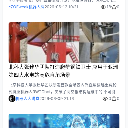
传感器、绝对值多圈编码器等核心零部件，该公司立足工业自
OFweek机器人网
2026-06-12 10:21
18
0
动化、机器人与人形机器人等领域，已在汽车、工程机械、新
能源等领域占据领先地位。入选工信部规范条件名单，资本加
持（小米、国投招商等）推动国产化替代进程，助力中国装备
制造自主创新。
北科大张建华团队打造爬壁钢铁卫士 应用于亚洲
第四大水电站高危直角场景
北京科技大学张建华团队研发首款全场景内外直角翻越重载轮
式爬壁机器人RWTCbot，突破了高空钢结构运维中的‘不可能三
角’技术瓶颈。该机器人集成原创被动旋转关节、可升降辅助磁
机器人大讲堂
2026-06-09 21:16
0
0
吸模块和自适应控制算法，实现百公斤级载重和全场景直角过
渡，已在亚洲第四大水电站乌东德水电站实地应用，为工业高
空作业提供高效、安全的自动化解决方案。