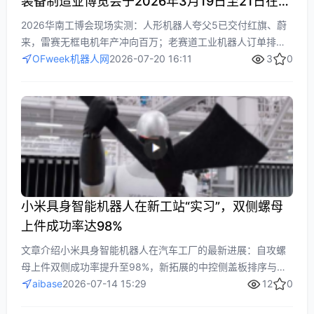
装备制造业博览会于2026年3月19日至21日在广
州举行，订单排到明年，年产飙至百万，释放三
2026华南工博会现场实测：人形机器人夸父5已交付红旗、蔚
个信号
来，雷赛无框电机年产冲向百万；老赛道工业机器人订单排到
明年，同川精密、倍福均称需求扩容。企业不再只谈参数，转
OFweek机器人网
2026-07-20 16:11
3
0
向真实场景验证与订单落地。AI与智能制造新信号：华南工业
自动化进入规模化应用新阶段。
小米具身智能机器人在新工站“实习”，双侧螺母
上件成功率达98%
文章介绍小米具身智能机器人在汽车工厂的最新进展：自攻螺
母上件双侧成功率提升至98%，新拓展的中控侧盖板排序与料
箱折叠回收工站也达90%。这表明其在复杂工业场景中的柔性
aibase
2026-07-14 15:29
12
0
作业、多机协同和数字化接入能力正快速接近实用化。