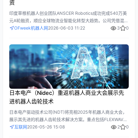
资
印度草根机器人创业团队ANSCER Robotics成功完成540万美
元A轮融资，顺应全球物流业智能化转型大趋势。公司凭借混合
导航技术降低仓储改造成本，以RaaS租赁模式服务东南亚和北
OFweek机器人网
2026-06-03 11:22
3
0
美中小物流企业，并计划利用资金加速AI平台研发和北美市场
扩张，推动从区域厂商向全球化解决方案供应商转型，展现了
新兴市场企业的创新突围潜力。
日本电产（Nidec）重返机器人商业大会展示先
进机器人齿轮技术
日本电产驱动技术公司(NDT)将亮相2025年机器人商业大会，
展示其先进的机器人齿轮技术解决方案。重点包括FLEXWAVE
应变波减速机和KINEX摆线减速机，这些高精度传动技术专为
互联网
2026-05-26 15:08
2
0
机器人、医疗、航空航天等行业设计，提供超精密运动控制和