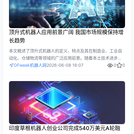
顶升式机器人应用前景广阔 我国市场规模保持增
长趋势
本文概述了顶升式机器人的定义、特点及其在制造业、工业自
动化、仓储物流等领域的广泛应用前景。随着本土技术进步和
政策支持，我国顶升式机器人市场持续增长，2025年市场规模
OFweek机器人网
2026-06-08 16:07
0
0
达近100亿元，同比增长20%，预计到2031年将突破210亿
元。文章还分析了主要生产企业，并展望了未来市场潜力，为
投资者和行业提供参考。
印度草根机器人创业公司完成540万美元A轮融