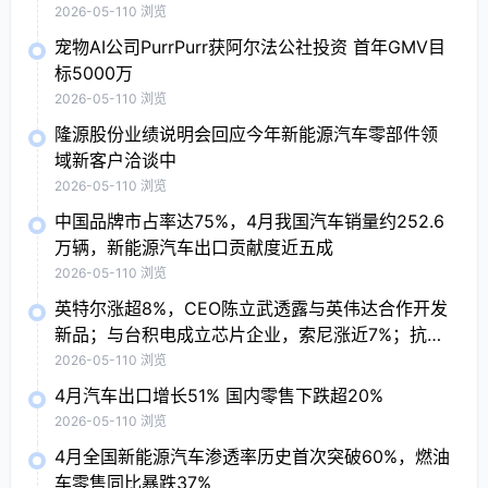
2026-05-11
0 浏览
宠物AI公司PurrPurr获阿尔法公社投资 首年GMV目
标5000万
2026-05-11
0 浏览
隆源股份业绩说明会回应今年新能源汽车零部件领
域新客户洽谈中
2026-05-11
0 浏览
中国品牌市占率达75%，4月我国汽车销量约252.6
万辆，新能源汽车出口贡献度近五成
2026-05-11
0 浏览
英特尔涨超8%，CEO陈立武透露与英伟达合作开发
新品；与台积电成立芯片企业，索尼涨近7%；抗病
毒概念股普涨，Moderna涨7.9%
2026-05-11
0 浏览
4月汽车出口增长51% 国内零售下跌超20%
2026-05-11
0 浏览
4月全国新能源汽车渗透率历史首次突破60%，燃油
车零售同比暴跌37%