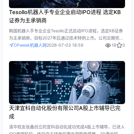
Tesollo机器人手专业企业启动IPO进程 选定KB
证券为主承销商
韩国机器人手专业企业Tesollo正式启动IPO进程，选定KB证券
为主承销商，目标2027年后通过技术特例上市。公司近期完成
B轮融资，现有股东及战略投资者参与。Tesollo以多关节机器
OFweek机器人网
2026-07-03 18:59
18
0
人手为核心，在工业自动化和人形机器人领域拥有技术优势，
产品已出口至19个国家，海外销售额占比超国内。
天津宜科自动化股份有限公司A股上市辅导已完
成
清华校友张鑫创立的宜科自动化成功完成A股上市辅导，已进入
IPO申报阶段。依托自主研发的激光测距传感器、3D激光轮廓