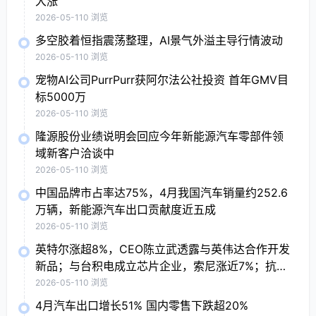
大涨
2026-05-11
0 浏览
多空胶着恒指震荡整理，AI景气外溢主导行情波动
2026-05-11
0 浏览
宠物AI公司PurrPurr获阿尔法公社投资 首年GMV目
标5000万
2026-05-11
0 浏览
隆源股份业绩说明会回应今年新能源汽车零部件领
域新客户洽谈中
2026-05-11
0 浏览
中国品牌市占率达75%，4月我国汽车销量约252.6
万辆，新能源汽车出口贡献度近五成
2026-05-11
0 浏览
英特尔涨超8%，CEO陈立武透露与英伟达合作开发
新品；与台积电成立芯片企业，索尼涨近7%；抗病
毒概念股普涨，Moderna涨7.9%
2026-05-11
0 浏览
4月汽车出口增长51% 国内零售下跌超20%