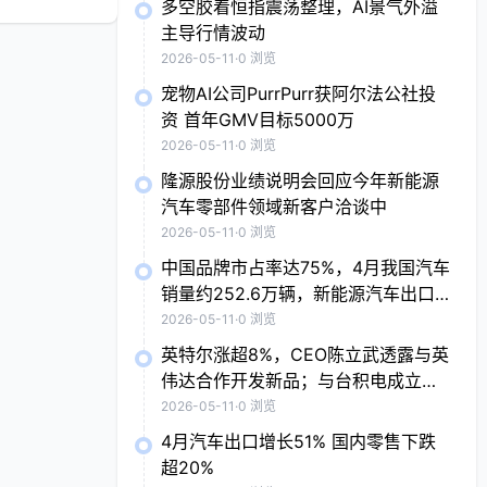
多空胶着恒指震荡整理，AI景气外溢
主导行情波动
2026-05-11
·
0 浏览
宠物AI公司PurrPurr获阿尔法公社投
资 首年GMV目标5000万
2026-05-11
·
0 浏览
隆源股份业绩说明会回应今年新能源
汽车零部件领域新客户洽谈中
2026-05-11
·
0 浏览
中国品牌市占率达75%，4月我国汽车
销量约252.6万辆，新能源汽车出口
贡献度近五成
2026-05-11
·
0 浏览
英特尔涨超8%，CEO陈立武透露与英
伟达合作开发新品；与台积电成立芯
片企业，索尼涨近7%；抗病毒概念股
2026-05-11
·
0 浏览
普涨，Moderna涨7.9%
4月汽车出口增长51% 国内零售下跌
超20%