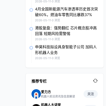
2026-05-11
·
0 浏览
4月全国新能源汽车渗透率历史首次突
破60%，燃油车零售同比暴跌37%
2026-05-11
·
0 浏览
港股复盘：强势翻红 芯片概念股冲高
回落 短期风险需警惕
2026-05-11
·
0 浏览
申昊科技拟设具身智能子公司 加码人
形机器人业务
2026-05-11
·
0 浏览
推荐专栏
爱力方
关注
机器人前沿资讯及信息解读
机器人大讲堂